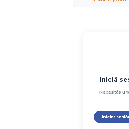
Iniciá s
Necesitás un
Iniciar sesió