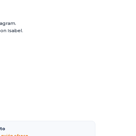
tagram.
on Isabel.
lto
r quién ofrece →