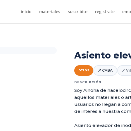
inicio
materiales
suscribite
registrate
empr
Asiento ele
otros
📍 CABA
📌 Vi
DESCRIPCIÓN
Soy Ainoha de hacelocirc
aquellos materiales o art
usuarios no llegan a com
de interés a nuestra co
Asiento elevador de ino