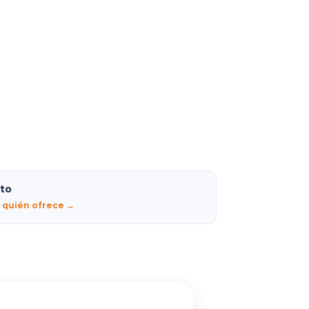
lto
r quién ofrece →