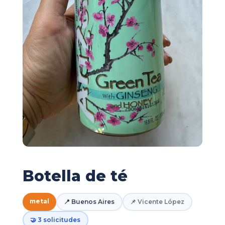
Botella de té
metal
📍 Buenos Aires
📌 Vicente López
🤝 3 solicitudes