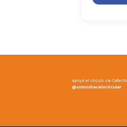
apoyá el círculo vía Cafecit
@somoshacelocircular