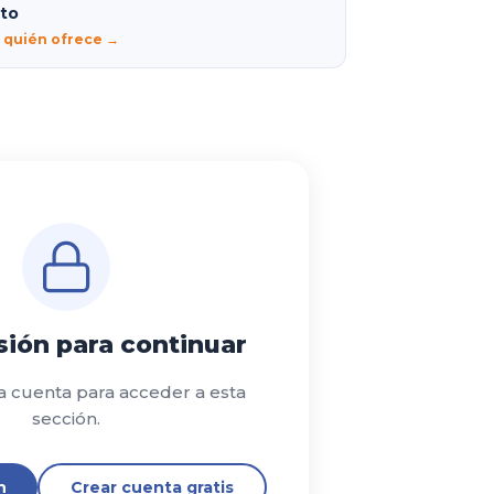
lto
r quién ofrece →
esión para continuar
a cuenta para acceder a esta
sección.
n
Crear cuenta gratis