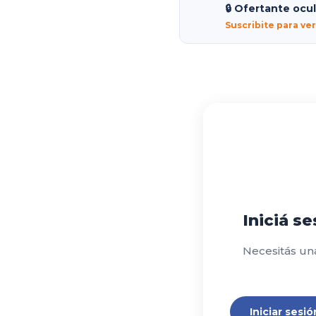
🔒 Ofertante ocu
Suscribite para ve
Iniciá s
Necesitás un
Iniciar sesió