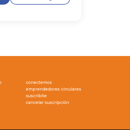
o
conectemos
emprendedores circulares
suscribite
cancelar suscripción