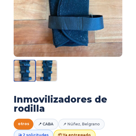
Inmovilizadores de
rodilla
otros
📍 CABA
📌 Núñez, Belgrano
🤝 2 solicitudes
📦 Ya entregado