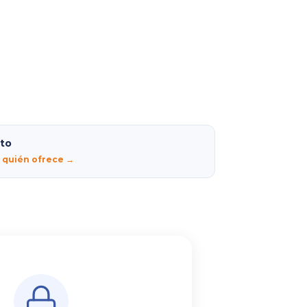
lto
r quién ofrece →