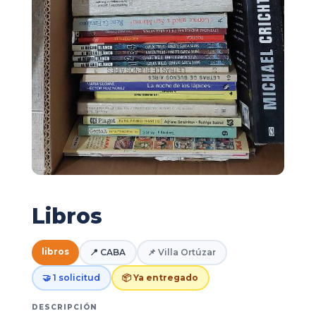
Libros
libros
📍 CABA
📌 Villa Ortúzar
🤝 1 solicitud
📦 Ya entregado
DESCRIPCIÓN