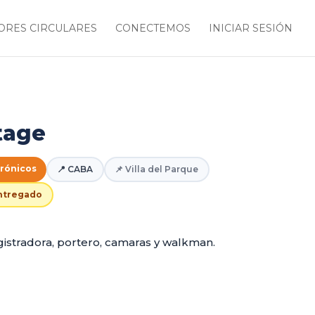
RES CIRCULARES
CONECTEMOS
INICIAR SESIÓN
tage
trónicos
📍 CABA
📌 Villa del Parque
entregado
gistradora, portero, camaras y walkman.