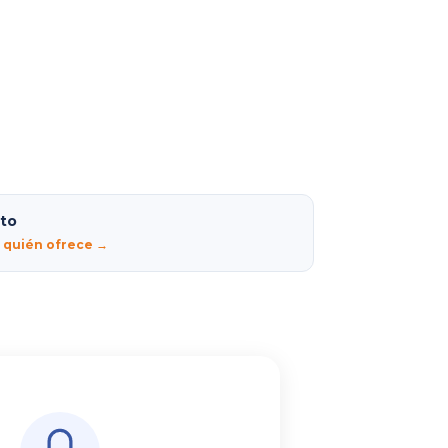
lto
r quién ofrece →